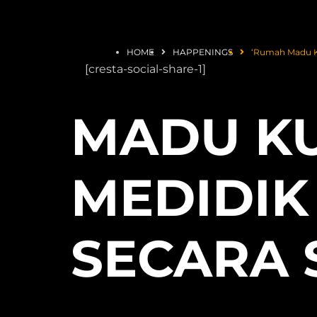
HOME
HAPPENINGS
‘Rumah Madu Ku
[cresta-social-share-1]
MADU KU
MEDIDIK
SECARA 