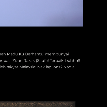
 ‘Rumah Madu Ku Berhantu’ mempunyai
bat- Zizan Razak (Saufi)! Terbaik, bohhh!!
oleh rakyat Malaysia! Nak lagi onz? Nadia