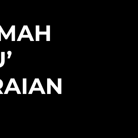
UMAH
’
RAIAN